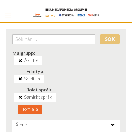
Skip
to
Cont
SÖK
Målgrupp
Åk. 4-6
Filmtyp
Spelfilm
Talat språk
Samiskt språk
Töm alla
Ämne