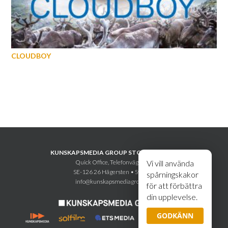
CLOUDBOY
KUNSKAPSMEDIA GROUP STOCKHOLM AB
Quick Office, Telefonvägen 30
Vi vill använda
SE-126 26 Hägersten • Sweden
spårningskakor
info@kunskapsmediagroup.se
för att förbättra
din upplevelse.
GODKÄNN