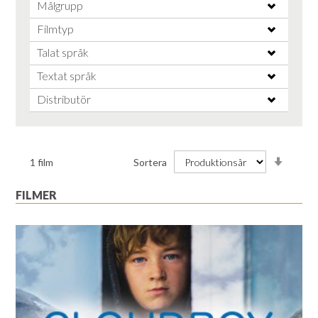
Målgrupp
Filmtyp
Talat språk
Textat språk
Distributör
Stiga
1
film
Sortera
ordnin
FILMER