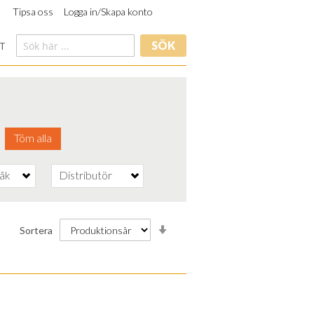
Tipsa oss
Logga in/Skapa konto
SÖK
T
Töm alla
råk
Distributör
Stigande
Sortera
ordning