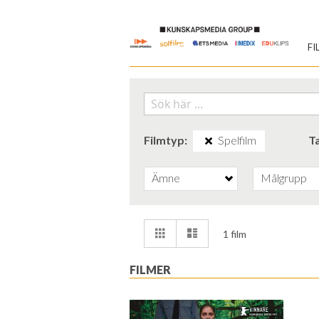
Skip
to
FI
Content
Filmtyp
Spelfilm
T
Ämne
Målgrupp
Visa
Rutnät
Lista
1
film
som
FILMER