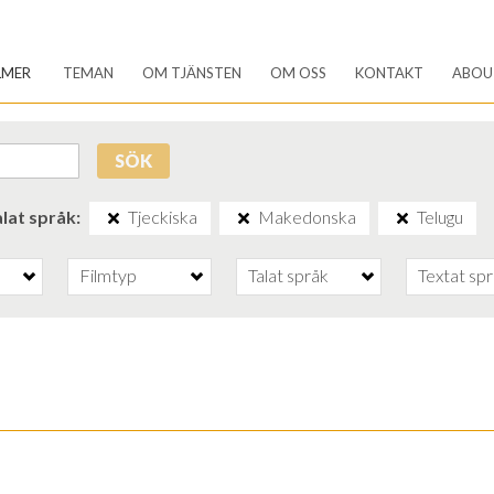
LMER
TEMAN
OM TJÄNSTEN
OM OSS
KONTAKT
ABOU
SÖK
alat språk
Tjeckiska
Makedonska
Telugu
Filmtyp
Talat språk
Textat sp