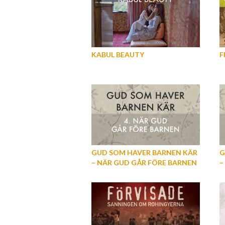
KABUL BEAUTY
F
GUD SOM HAVER BARNEN KÄR
G
– NÄR GUD GÅR FÖRE BARNEN
–
(DEL 4)
(