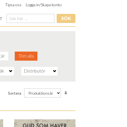
Tipsa oss
Logga in/Skapa konto
SÖK
T
är
Töm alla
råk
Distributör
Stigande
Sortera
ordning