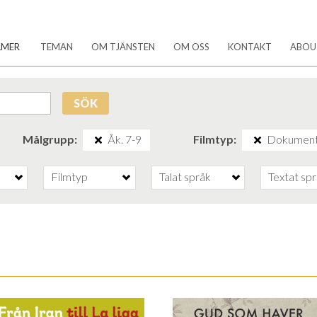
LMER
TEMAN
OM TJÄNSTEN
OM OSS
KONTAKT
ABOU
SÖK
Målgrupp
Åk. 7-9
Filmtyp
Dokument
Filmtyp
Talat språk
Textat sp