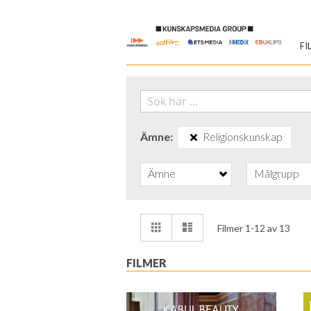
Skip
to
FI
Content
Ämne
Religionskunskap
Ämne
Målgrupp
Visa
Rutnät
Lista
Filmer
1
-
12
av
13
som
FILMER