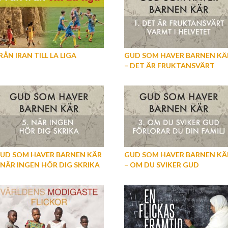
RÅN IRAN TILL LA LIGA
GUD SOM HAVER BARNEN KÄ
– DET ÄR FRUKTANSVÄRT
VARMT I HELVETET (DEL 1)
UD SOM HAVER BARNEN KÄR
GUD SOM HAVER BARNEN KÄ
 NÄR INGEN HÖR DIG SKRIKA
– OM DU SVIKER GUD
DEL 5)
FÖRLORAR DU DIN FAMILJ (DE
3)