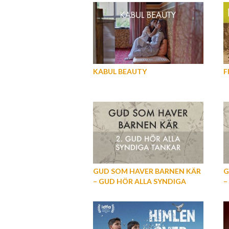
KABUL BEAUTY
F
GUD SOM HAVER BARNEN KÄR
G
– GUD HÖR ALLA SYNDIGA
–
TANKAR (DEL 2)
(