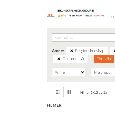
Skip
to
FI
Content
Ämne
Religionskunskap
Dokumentär
Töm alla
Ämne
Målgrupp
Visa
Rutnät
Lista
Filmer
1
-
12
av
15
som
FILMER