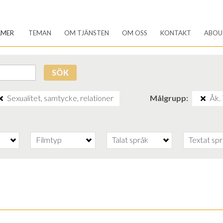
LMER
TEMAN
OM TJÄNSTEN
OM OSS
KONTAKT
ABOU
SÖK
Sexualitet, samtycke, relationer
Målgrupp
Åk. 
Filmtyp
Talat språk
Textat sp