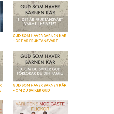
GUD SOM HAVER BARNEN KÄR
– DET ÄR FRUKTANSVÄRT
VARMT I HELVETET (DEL 1)
R
GUD SOM HAVER BARNEN KÄR
A
– OM DU SVIKER GUD
FÖRLORAR DU DIN FAMILJ (DEL
3)