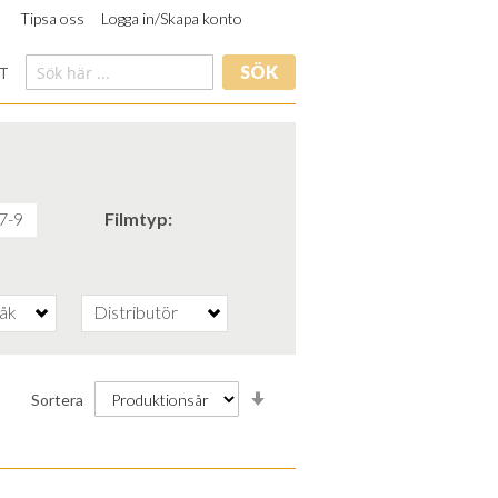
Tipsa oss
Logga in/Skapa konto
SÖK
T
7-9
Filmtyp
råk
Distributör
Stigande
Sortera
ordning