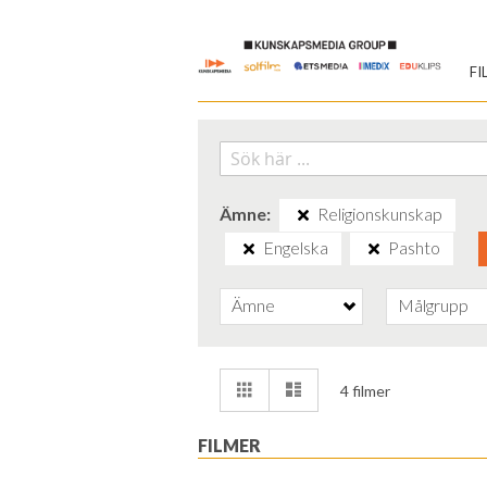
Skip
to
FI
Content
Ämne
Religionskunskap
Engelska
Pashto
Ämne
Målgrupp
Visa
Rutnät
Lista
4
filmer
som
FILMER