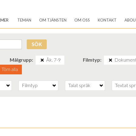
LMER
TEMAN
OM TJÄNSTEN
OM OSS
KONTAKT
ABOU
SÖK
Målgrupp
Åk. 7-9
Filmtyp
Dokument
Töm alla
Filmtyp
Talat språk
Textat sp