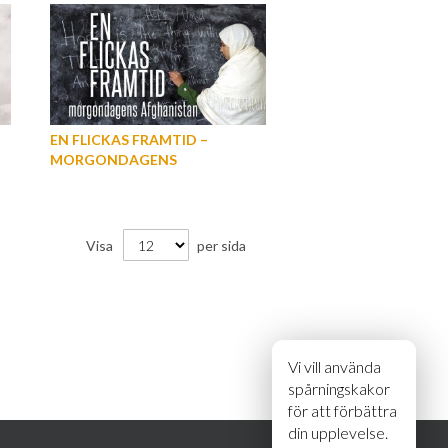
EN FLICKAS FRAMTID –
MORGONDAGENS
AFGHANISTAN
Visa
per sida
Vi vill använda
spårningskakor
för att förbättra
din upplevelse.