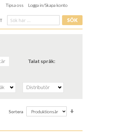
Tipsa oss
Logga in/Skapa konto
SÖK
T
är
Talat språk
råk
Distributör
Stigande
Sortera
ordning