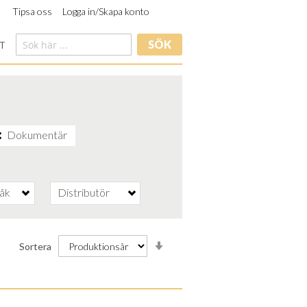
Tipsa oss
Logga in/Skapa konto
SÖK
T
Dokumentär
råk
Distributör
Stigande
Sortera
ordning