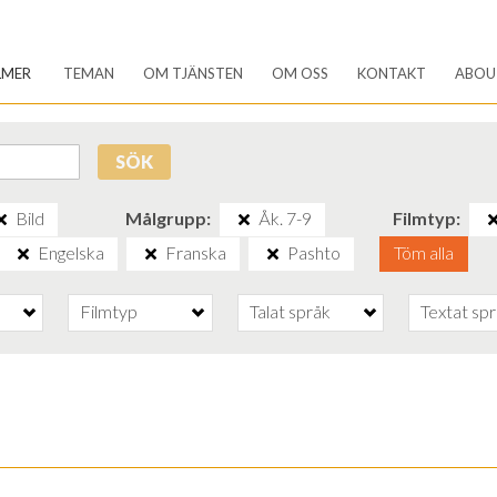
LMER
TEMAN
OM TJÄNSTEN
OM OSS
KONTAKT
ABOU
SÖK
Bild
Målgrupp
Åk. 7-9
Filmtyp
Engelska
Franska
Pashto
Töm alla
Filmtyp
Talat språk
Textat sp