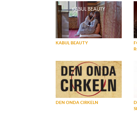
KABUL BEAUTY
F
R
DEN ONDA CIRKELN
D
S
S