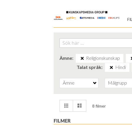
Skip
to
FI
Content
Ämne
Religionskunskap
Talat språk
Hindi
Ämne
Målgrupp
Visa
Rutnät
Lista
8
filmer
som
FILMER