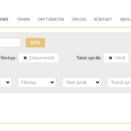
LMER
TEMAN
OM TJÄNSTEN
OM OSS
KONTAKT
ABOU
SÖK
Filmtyp
Dokumentär
Talat språk
Hindi
Filmtyp
Talat språk
Textat sp