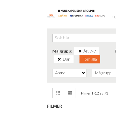
Skip
to
FI
Content
Målgrupp
Åk. 7-9
Dari
Töm alla
Ämne
Målgrupp
Visa
Rutnät
Lista
Filmer
1
-
12
av
71
som
FILMER