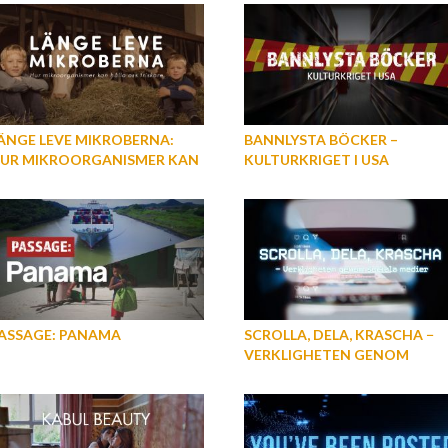
ÄNGE LEVE MIKROBERNA:
BANNLYSTA BÖCKER –
UR MIKROORGANISMER KAN
KULTURKRIGET I USA
ÅLLA OSS FRISKARE
ASSAGE: PANAMA
SCROLLA, DELA, KRASCHA −
VERKLIGHETEN GENOM
SOCIALA MEDIER