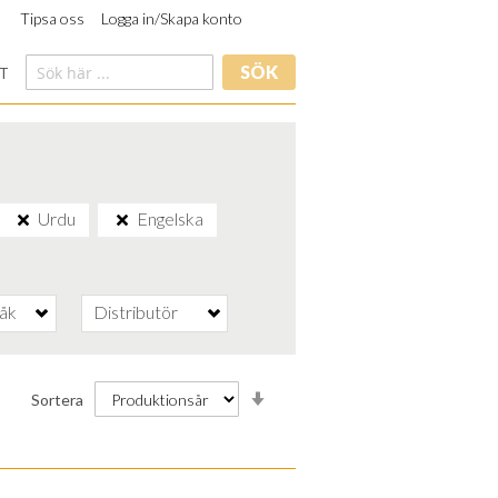
Tipsa oss
Logga in/Skapa konto
SÖK
T
Urdu
Engelska
råk
Distributör
Stigande
Sortera
ordning