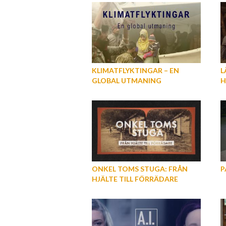
KLIMATFLYKTINGAR – EN
L
GLOBAL UTMANING
H
H
ONKEL TOMS STUGA: FRÅN
P
HJÄLTE TILL FÖRRÄDARE