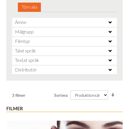
Töm alla
Ämne
Målgrupp
Filmtyp
Talat språk
Textat språk
Distributör
Stiga
3
filmer
Sortera
ordnin
FILMER