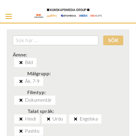
Skip
to
Cont
SÖK
Ämne
Bild
Målgrupp
Åk. 7-9
Filmtyp
Dokumentär
Talat språk
Hindi
Urdu
Engelska
Pashto