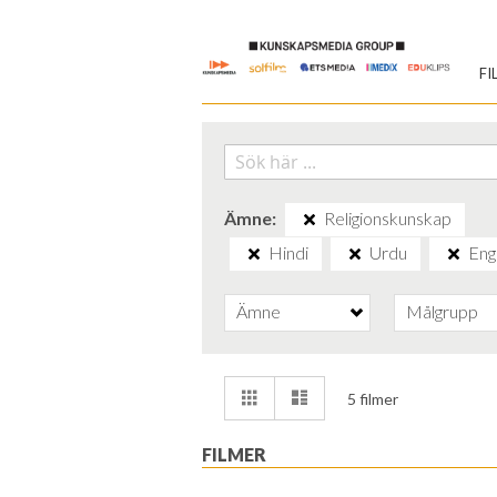
Skip
to
FI
Content
Ämne
Religionskunskap
Hindi
Urdu
Eng
Ämne
Målgrupp
Visa
Rutnät
Lista
5
filmer
som
FILMER