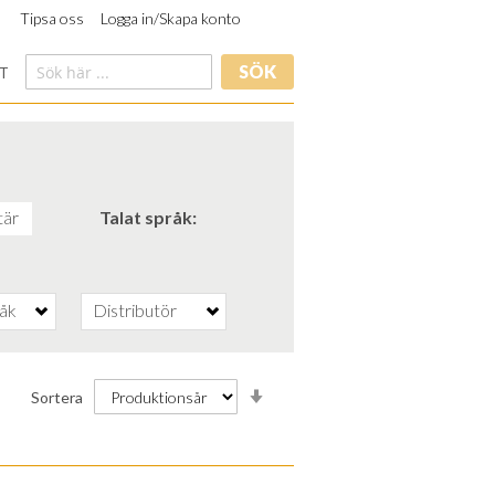
Tipsa oss
Logga in/Skapa konto
SÖK
T
är
Talat språk
råk
Distributör
Stigande
Sortera
ordning