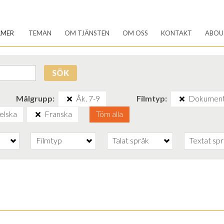
LMER
TEMAN
OM TJÄNSTEN
OM OSS
KONTAKT
ABOU
SÖK
Målgrupp
Åk. 7-9
Filmtyp
Dokument
elska
Franska
Töm alla
Filmtyp
Talat språk
Textat sp