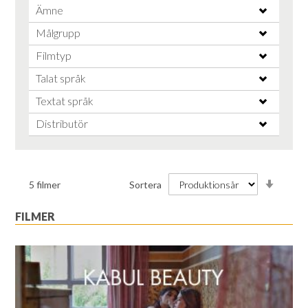
Ämne
Målgrupp
Filmtyp
Talat språk
Textat språk
Distributör
Stiga
5
filmer
Sortera
ordnin
FILMER