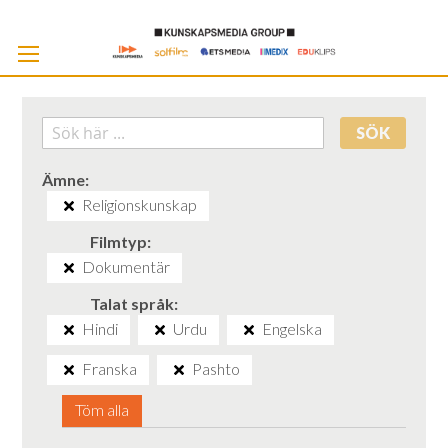
Skip
to
Cont
SÖK
Ämne
Religionskunskap
Filmtyp
Dokumentär
Talat språk
Hindi
Urdu
Engelska
Franska
Pashto
Töm alla