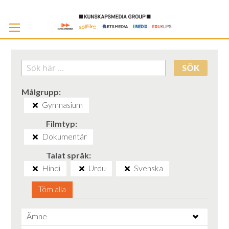
Skip
to
Cont
SÖK
Målgrupp
Gymnasium
Filmtyp
Dokumentär
Talat språk
Hindi
Urdu
Svenska
Töm alla
Ämne