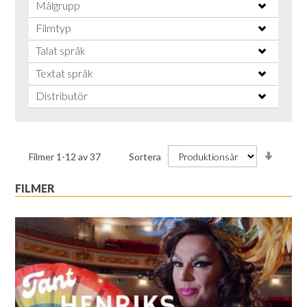
Målgrupp
Filmtyp
Talat språk
Textat språk
Distributör
Stiga
Filmer
1
-
12
av
37
Sortera
ordnin
FILMER