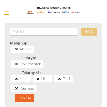
Skip
to
Cont
SÖK
Målgrupp
Åk. 7-9
Filmtyp
Dokumentär
Talat språk
Hindi
Urdu
Dari
Ruáingga
Töm alla