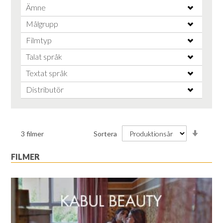
Ämne
Målgrupp
Filmtyp
Talat språk
Textat språk
Distributör
Stiga
3
filmer
Sortera
ordnin
FILMER