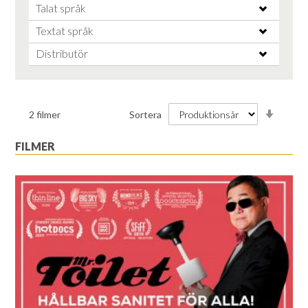
Talat språk
Textat språk
Distributör
Stiga
2
filmer
Sortera
ordnin
FILMER