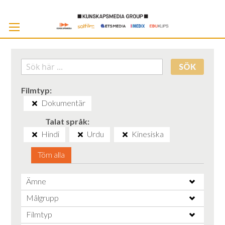
Skip
to
Cont
SÖK
Filmtyp
Dokumentär
Talat språk
Hindi
Urdu
Kinesiska
Töm alla
Ämne
Målgrupp
Filmtyp