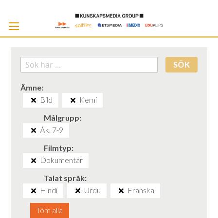
Skip
to
Cont
SÖK
Ämne
Bild
Kemi
Målgrupp
Åk. 7-9
Filmtyp
Dokumentär
Talat språk
Hindi
Urdu
Franska
Töm alla