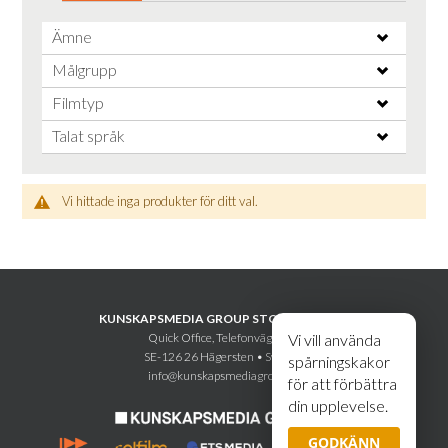
Ämne
Målgrupp
Filmtyp
Talat språk
Vi hittade inga produkter för ditt val.
KUNSKAPSMEDIA GROUP STOCKHOLM AB
Quick Office, Telefonvägen 30
Vi vill använda
SE-126 26 Hägersten • Sweden
spårningskakor
info@kunskapsmediagroup.se
för att förbättra
din upplevelse.
GODKÄNN