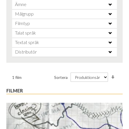
Ämne
Målgrupp
Filmtyp
Talat språk
Textat språk
Distributör
Stiga
1
film
Sortera
ordnin
FILMER