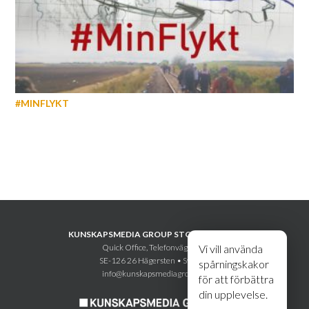
#MINFLYKT
KUNSKAPSMEDIA GROUP STOCKHOLM AB
Quick Office, Telefonvägen 30
Vi vill använda
SE-126 26 Hägersten • Sweden
spårningskakor
info@kunskapsmediagroup.se
för att förbättra
din upplevelse.