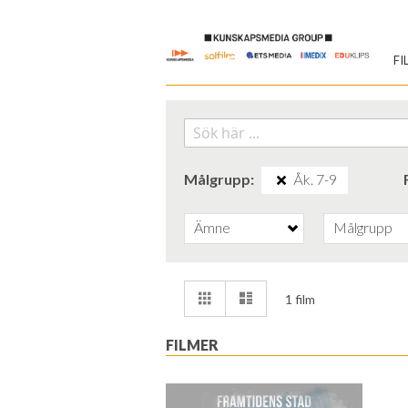
Skip
to
FI
Content
Målgrupp
Åk. 7-9
Ämne
Målgrupp
Visa
Rutnät
Lista
1
film
som
FILMER