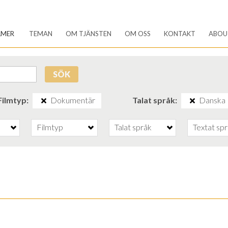
LMER
TEMAN
OM TJÄNSTEN
OM OSS
KONTAKT
ABOU
SÖK
Filmtyp
Dokumentär
Talat språk
Danska
Filmtyp
Talat språk
Textat sp