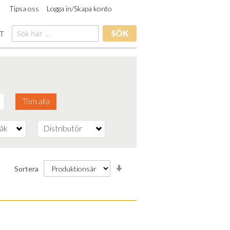
Tipsa oss
Logga in/Skapa konto
SÖK
T
Töm alla
råk
Distributör
Stigande
Sortera
ordning