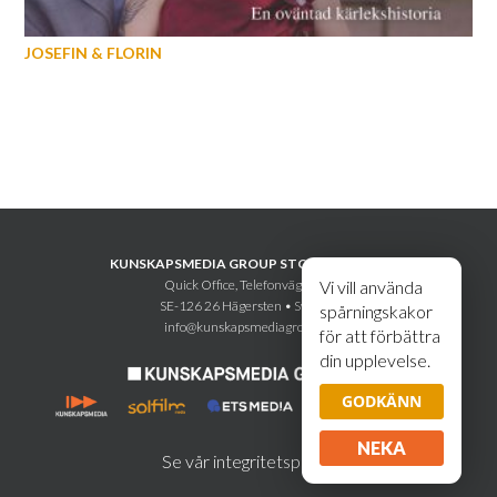
JOSEFIN & FLORIN
KUNSKAPSMEDIA GROUP STOCKHOLM AB
Quick Office, Telefonvägen 30
Vi vill använda
SE-126 26 Hägersten • Sweden
spårningskakor
info@kunskapsmediagroup.se
för att förbättra
din upplevelse.
GODKÄNN
NEKA
Se vår integritetspolicy