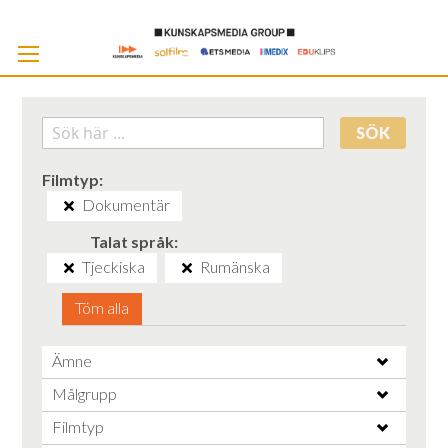
Skip
to
Cont
SÖK
Filmtyp
Dokumentär
Talat språk
Tjeckiska
Rumänska
Töm alla
Ämne
Målgrupp
Filmtyp