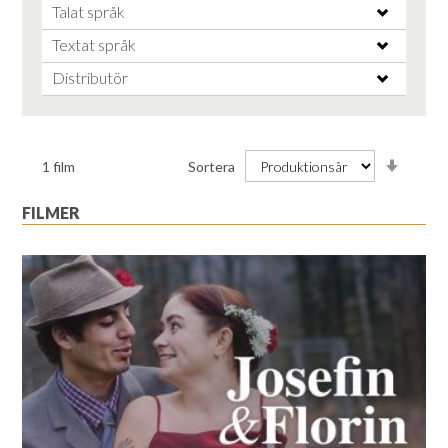
Talat språk
Textat språk
Distributör
Stiga
1
film
Sortera
ordnin
FILMER