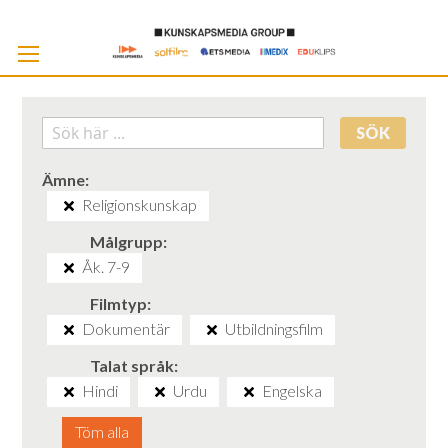
Skip
to
Cont
SÖK
Ämne
Religionskunskap
Målgrupp
Åk. 7-9
Filmtyp
Dokumentär
Utbildningsfilm
Talat språk
Hindi
Urdu
Engelska
Töm alla