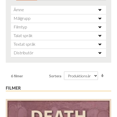
Ämne
Målgrupp
Filmtyp
Talat språk
Textat språk
Distributör
Stiga
6
filmer
Sortera
ordnin
FILMER