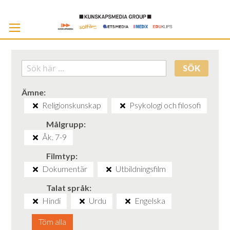
Skip
to
Cont
SÖK
Ämne
Religionskunskap
Psykologi och filosofi
Målgrupp
Åk. 7-9
Filmtyp
Dokumentär
Utbildningsfilm
Talat språk
Hindi
Urdu
Engelska
Töm alla