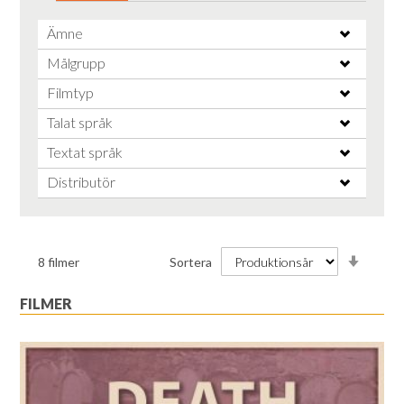
Ämne
Målgrupp
Filmtyp
Talat språk
Textat språk
Distributör
Stiga
8
filmer
Sortera
ordnin
FILMER