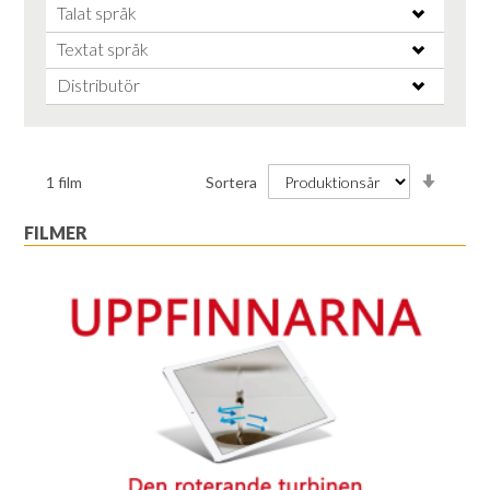
Talat språk
Textat språk
Distributör
Stiga
1
film
Sortera
ordnin
FILMER