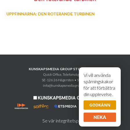
UPPFINNARNA: DEN ROTERANDE TURBINEN
KUNSKAPSMEDIA GROUP STOCKHOLM AB
Quick Office, Telefonvägen 30
Vi vill använda
SE-126 26 Hägersten • Sweden
spårningskakor
info@kunskapsmediagroup.se
för att förbättra
din upplevelse.
GODKÄNN
NEKA
Se vår integritetspolicy