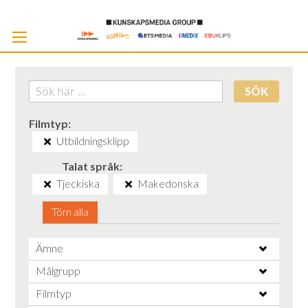
Skip
to
Cont
SÖK
Filmtyp
Utbildningsklipp
Talat språk
Tjeckiska
Makedonska
Töm alla
Ämne
Målgrupp
Filmtyp