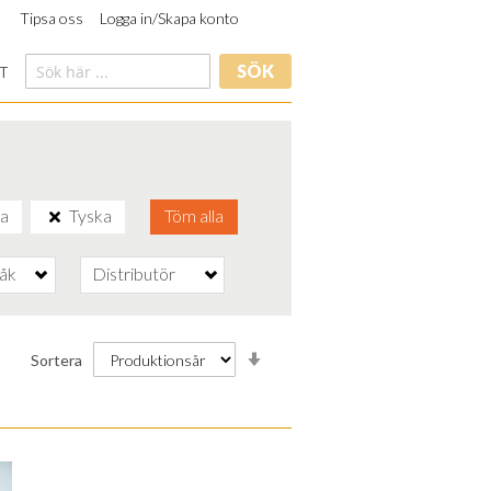
Tipsa oss
Logga in/Skapa konto
SÖK
T
ka
Tyska
Töm alla
råk
Distributör
Stigande
Sortera
ordning