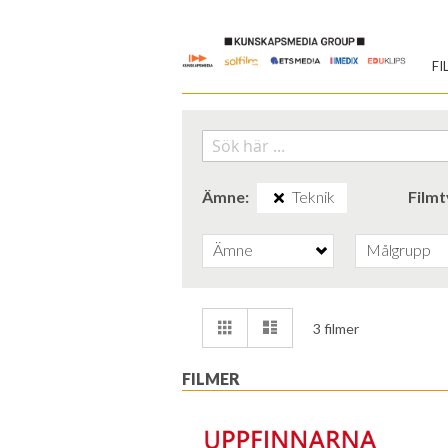
Skip
to
FI
Content
Ämne
Teknik
Film
Ämne
Målgrupp
Visa
Rutnät
Lista
3
filmer
som
FILMER