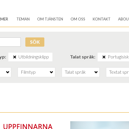
LMER
TEMAN
OM TJÄNSTEN
OM OSS
KONTAKT
ABOU
SÖK
typ
Utbildningsklipp
Talat språk
Portugisis
Filmtyp
Talat språk
Textat sp