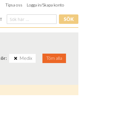
Tipsa oss
Logga in/Skapa konto
SÖK
T
tör
Medix
Töm alla