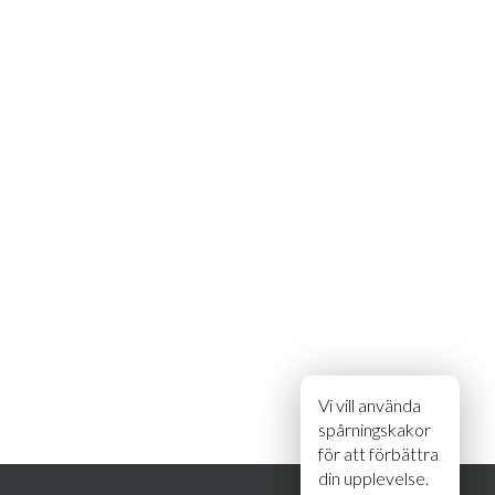
Vi vill använda
spårningskakor
för att förbättra
din upplevelse.