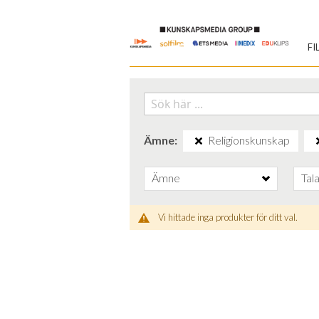
Skip
to
FI
Content
Ämne
Religionskunskap
Ämne
Tal
Vi hittade inga produkter för ditt val.