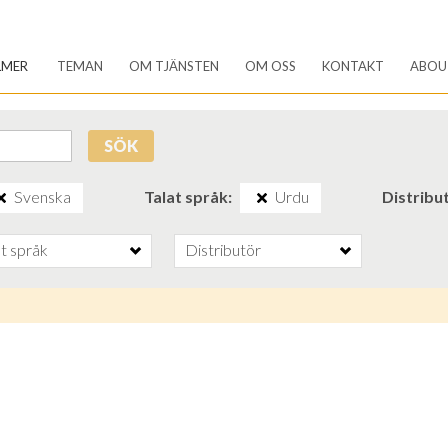
LMER
TEMAN
OM TJÄNSTEN
OM OSS
KONTAKT
ABOU
SÖK
Svenska
Talat språk
Urdu
Distribu
at språk
Distributör