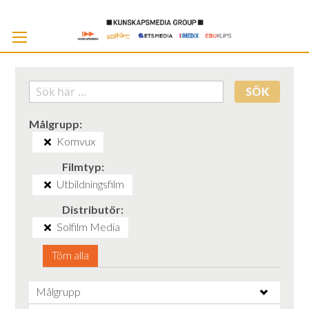
Skip
to
Cont
SÖK
Målgrupp
Komvux
Filmtyp
Utbildningsfilm
Distributör
Solfilm Media
Töm alla
Målgrupp