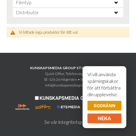
Filmtyp
Distributör
Vi hittade inga produkter för ditt val.
KUNSKAPSMEDIA GROUP STOCKHOLM AB
Quick Office, Telefonvägen 30
Vi vill använda
SE-126 26 Hägersten • Sweden
spårningskakor
info@kunskapsmediagroup.se
för att förbättra
din upplevelse.
GODKÄNN
NEKA
Se vår integritetspolicy