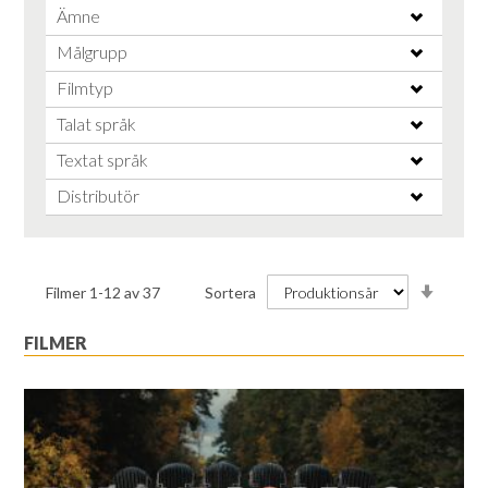
Ämne
Målgrupp
Filmtyp
Talat språk
Textat språk
Distributör
Stiga
Filmer
1
-
12
av
37
Sortera
ordnin
FILMER