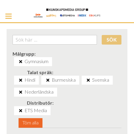
Skip
to
Cont
SÖK
Målgrupp
Gymnasium
Talat språk
Hindi
Burmesiska
Svenska
Nederländska
Distributör
ETS Media
Töm alla