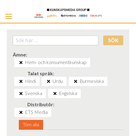
Skip
to
Cont
SÖK
Ämne
Hem- och konsumentkunskap
Talat språk
Hindi
Urdu
Burmesiska
Svenska
Engelska
Distributör
ETS Media
Töm alla