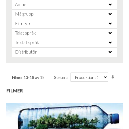
Ämne
Målgrupp
Filmtyp
Talat språk
Textat språk
Distributör
Stiga
Filmer
13
-
18
av
18
Sortera
ordnin
FILMER