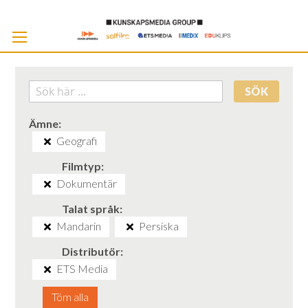
Skip
to
Cont
SÖK
Ämne
Geografi
Filmtyp
Dokumentär
Talat språk
Mandarin
Persiska
Distributör
ETS Media
Töm alla