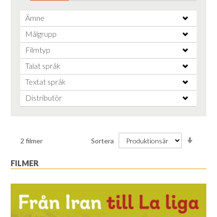
Ämne
Målgrupp
Filmtyp
Talat språk
Textat språk
Distributör
Stiga
2
filmer
Sortera
ordnin
FILMER