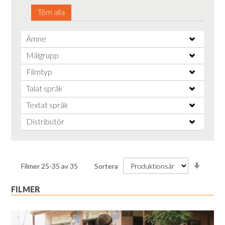
Töm alla
Ämne
Målgrupp
Filmtyp
Talat språk
Textat språk
Distributör
Stiga
Filmer
25
-
35
av
35
Sortera
ordnin
FILMER