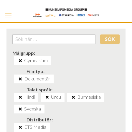
Skip
to
Cont
SÖK
Målgrupp
Gymnasium
Filmtyp
Dokumentär
Talat språk
Hindi
Urdu
Burmesiska
Svenska
Distributör
ETS Media