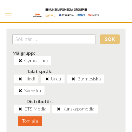
Skip
to
Cont
SÖK
Målgrupp
Gymnasium
Talat språk
Hindi
Urdu
Burmesiska
Svenska
Distributör
ETS Media
Kunskapsmedia
Töm alla