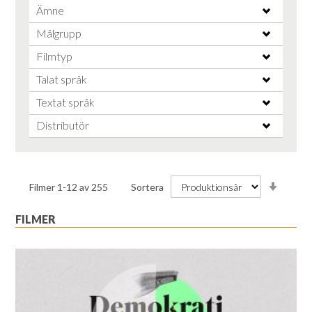
Ämne
Målgrupp
Filmtyp
Talat språk
Textat språk
Distributör
Stiga
Filmer
1
-
12
av
255
Sortera
ordnin
FILMER