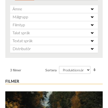
Ämne
Målgrupp
Filmtyp
Talat språk
Textat språk
Distributör
Stiga
3
filmer
Sortera
ordnin
FILMER