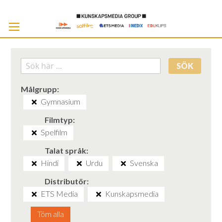
Skip
to
Cont
SÖK
Målgrupp
Gymnasium
Filmtyp
Spelfilm
Talat språk
Hindi
Urdu
Svenska
Distributör
ETS Media
Kunskapsmedia
Töm alla