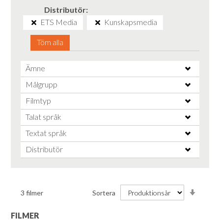
Distributör
ETS Media
Kunskapsmedia
Töm alla
Ämne
Målgrupp
Filmtyp
Talat språk
Textat språk
Distributör
Stiga
3
filmer
Sortera
ordnin
FILMER