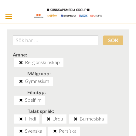
Skip
to
Cont
SÖK
Ämne
Religionskunskap
Målgrupp
Gymnasium
Filmtyp
Spelfilm
Talat språk
Hindi
Urdu
Burmesiska
Svenska
Persiska