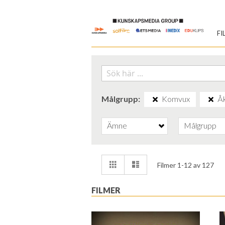
Skip
to
FI
Content
Målgrupp
Komvux
Åk
Ämne
Målgrupp
Visa
Rutnät
Lista
Filmer
1
-
12
av
127
som
FILMER