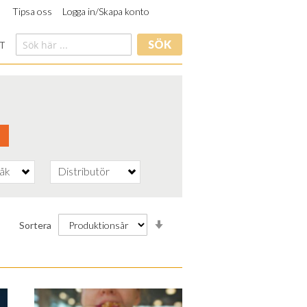
Tipsa oss
Logga in/Skapa konto
SÖK
T
råk
Distributör
Stigande
Sortera
ordning