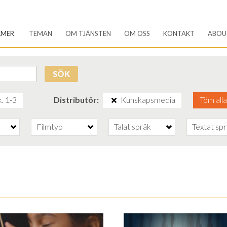
LMER
TEMAN
OM TJÄNSTEN
OM OSS
KONTAKT
ABOU
SÖK
. 1-3
Distributör
Kunskapsmedia
Töm alla
Filmtyp
Talat språk
Textat sp