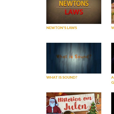
NEWTON'S LAWS
W
WHAT IS SOUND?
A
G