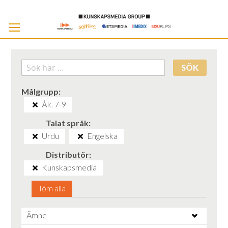
Skip
to
Cont
SÖK
Målgrupp
Åk. 7-9
Talat språk
Urdu
Engelska
Distributör
Kunskapsmedia
Töm alla
Ämne