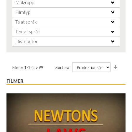
Målgrupp
Filmtyp
Talat språk
Textat språk
Distributör
Stiga
Filmer
1
-
12
av
99
Sortera
ordnin
FILMER