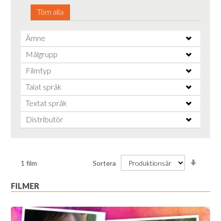
Töm alla
Ämne
Målgrupp
Filmtyp
Talat språk
Textat språk
Distributör
Stiga
1
film
Sortera
ordnin
FILMER