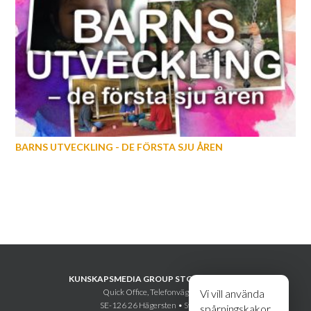
BARNS UTVECKLING - DE FÖRSTA SJU ÅREN
KUNSKAPSMEDIA GROUP STOCKHOLM AB
Quick Office, Telefonvägen 30
Vi vill använda
SE-126 26 Hägersten • Sweden
spårningskakor