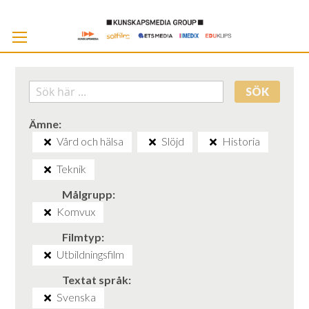
Skip
to
Cont
SÖK
Ämne
Vård och hälsa
Slöjd
Historia
Teknik
Målgrupp
Komvux
Filmtyp
Utbildningsfilm
Textat språk
Svenska