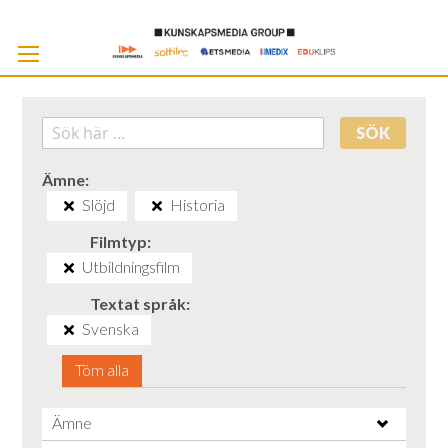
Skip
to
Cont
SÖK
Ämne
Slöjd
Historia
Filmtyp
Utbildningsfilm
Textat språk
Svenska
Töm alla
Ämne