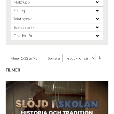
Målgrupp
Filmtyp
Talat språk
Textat språk
Distributör
Stiga
Filmer
1
-
12
av
93
Sortera
ordnin
FILMER