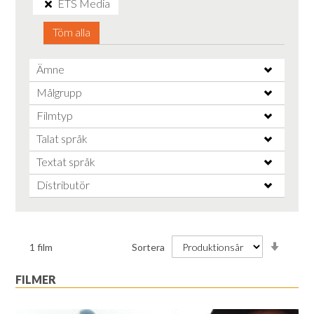
ETS Media
Töm alla
Ämne
Målgrupp
Filmtyp
Talat språk
Textat språk
Distributör
Stiga
1
film
Sortera
ordnin
FILMER