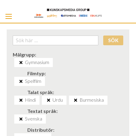
Skip
to
Cont
SÖK
Målgrupp
Gymnasium
Filmtyp
Spelfilm
Talat språk
Hindi
Urdu
Burmesiska
Textat språk
Svenska
Distributör