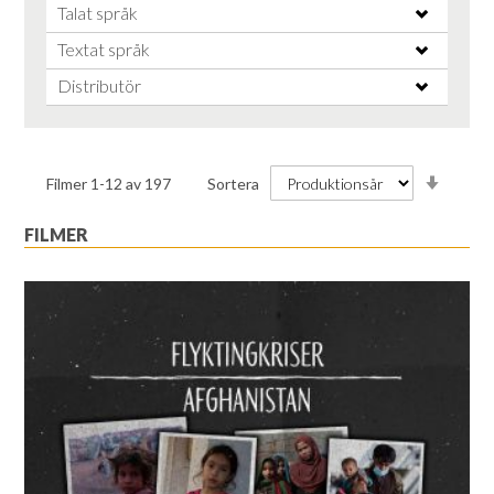
Talat språk
Textat språk
Distributör
Stiga
Filmer
1
-
12
av
197
Sortera
ordnin
FILMER