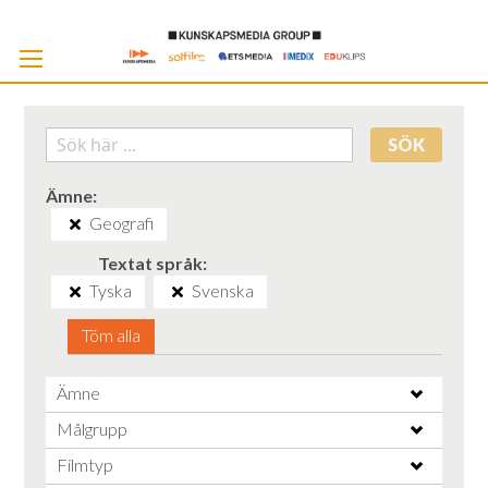
Skip
to
Cont
SÖK
Ämne
Geografi
Textat språk
Tyska
Svenska
Töm alla
Ämne
Målgrupp
Filmtyp