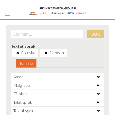
Skip
to
Cont
SÖK
Textat språk
Franska
Svenska
Töm alla
Ämne
Målgrupp
Filmtyp
Talat språk
Textat språk