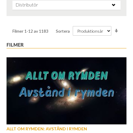
Distributör
Stiga
Filmer
1
-
12
av
1183
Sortera
ordnin
FILMER
ALLT OM RYMDEN: AVSTÅND I RYMDEN