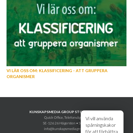
VI LÄR OSS OM: KLASSIFICERING - ATT GRUPPERA
ORGANISMER
KUNSKAPSMEDIA GROUP STOCKHOLM AB
Quick Office, Telefonvägen 30
Vi vill använda
SE-126 26 Hägersten • Sweden
spårningskakor
info@kunskapsmediagroup.se
för att förbättra