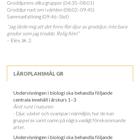
Groddjurens olika grupper (04:35–08:01)
Groddjur runt om i världen (08:02–09:45)
Sammanfattning (09:46–Slut)
“Jag lärde mig att det finns fler djur av groddjur, inte bara
grodor som jag trodde. Rolig film!”
– Elev, åk. 2
LÄROPLANSMÅL GR
Undervisningen i biologi ska behandla följande
centrala innehåll i årskurs 1–3
Året runt i naturen
- Djur, växter och svampar i närmiljön, hur de kan
grupperas samt namn på några vanligt förekommande
arter.
Undervisningen i biologi ska behandla följande