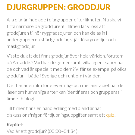
DJURGRUPPEN: GRODDJUR
Alla djur är indelade i djurgrupper efter likheter. Nu ska vi
titta närmare på groddjuren! I filmen lär vi oss att
groddjuren tillhör ryggradsdjuren och kan delas in i
undergrupperna stjärtgroddjur, stjärtlösa groddjur och
maskgroddjur.
Visste du att det finns groddjur över hela världen, förutom
på Antarktis? Vad har de gemensamt, vilka egenskaper har
de och vad är speciellt med dem? Vi får se exempel på olika
groddjur – både i Sverige och runt om i världen.
Det här är en film för elever i låg- och mellanstadiet när de
läser om hur vanliga arter kan identifieras och grupperas i
ämnet biologi.
Till filmen finns en handledning med bland annat
diskussionsfrågor, fördjupningsuppgifter samt ett
quiz
!
Kapitel:
Vad är ett groddjur? (00:00–04:34)