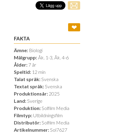
❤
FAKTA
Ämne:
Biologi
Målgrupp:
Åk. 1-3, Åk. 4-6
Ålder:
7 år
Speltid:
12 min
Talat språk:
Svenska
Textat språk:
Svenska
Produktionsår:
2025
Land:
Sverige
Produktion:
Solfilm Media
Filmtyp:
Utbildningsfilm
Distributör:
Solfilm Media
Artikelnummer:
Sol7627