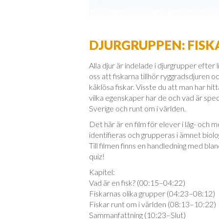
DJURGRUPPEN: FISK
Alla djur är indelade i djurgrupper efter l
oss att fiskarna tillhör ryggradsdjuren 
käklösa fiskar. Visste du att man har hi
vilka egenskaper har de och vad är speci
Sverige och runt om i världen.
Det här är en film för elever i låg- och 
identifieras och grupperas i ämnet biolog
Till filmen finns en handledning med bla
quiz!
Kapitel:
Vad är en fisk? (00:15–04:22)
Fiskarnas olika grupper (04:23–08:12)
Fiskar runt om i världen (08:13–10:22)
Sammanfattning (10:23–Slut)