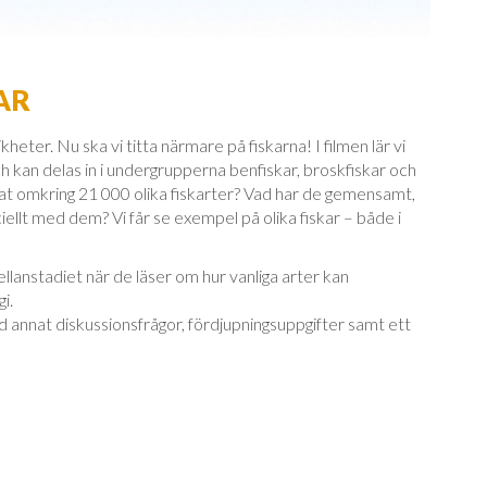
AR
ikheter. Nu ska vi titta närmare på fiskarna! I filmen lär vi
och kan delas in i undergrupperna benfiskar, broskfiskar och
ttat omkring 21 000 olika fiskarter? Vad har de gemensamt,
ellt med dem? Vi får se exempel på olika fiskar – både i
mellanstadiet när de läser om hur vanliga arter kan
i.
nd annat diskussionsfrågor, fördjupningsuppgifter samt ett