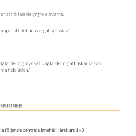
er att tilltala de yngre eleverna.”
xempel att det finns regnbågsfiskar.”
 jag lärde mig mycket. Jag lärde mig att fiskarna kan
ma hela tiden.”
ENSIONER
a följande centrala innehåll i årskurs 1–3