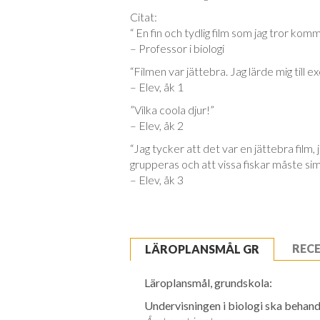
Citat:
“ En fin och tydlig film som jag tror komm
– Professor i biologi
“Filmen var jättebra. Jag lärde mig till e
– Elev, åk 1
”Vilka coola djur!”
– Elev, åk 2
“Jag tycker att det var en jättebra film,
grupperas och att vissa fiskar måste sim
– Elev, åk 3
REC
LÄROPLANSMÅL GR
Läroplansmål, grundskola:
Undervisningen i biologi ska behandl