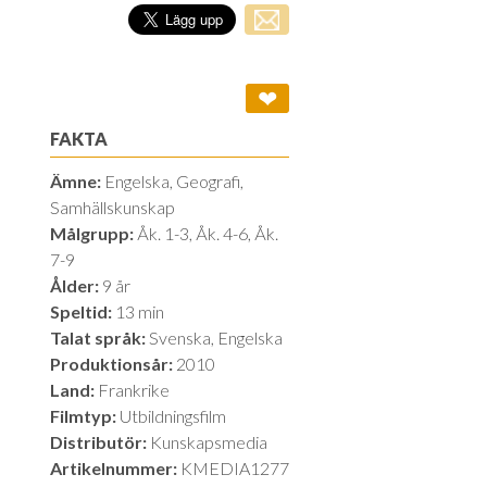
❤
FAKTA
Ämne:
Engelska, Geografi,
Samhällskunskap
Målgrupp:
Åk. 1-3, Åk. 4-6, Åk.
7-9
Ålder:
9 år
Speltid:
13 min
Talat språk:
Svenska, Engelska
Produktionsår:
2010
Land:
Frankrike
Filmtyp:
Utbildningsfilm
Distributör:
Kunskapsmedia
Artikelnummer:
KMEDIA1277