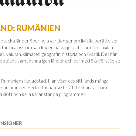
AND: RUMÄNIEN
pptäcka länder över hela världen genom livfulla berättelser
Vi får lära oss om särdragen på varje plats samt får insikt i
t, valutan, klimatet, geografin, historia och livsstil. Det här
t upptäcka samt känna igen länder och därmed öka förståelse
är Rumäniens huvudstad. Han visar oss sitt lands många
sor-firandet. Sedan tar han sig tid att förklara allt om
slott och kalla kårar står på programmet!
ENSIONER