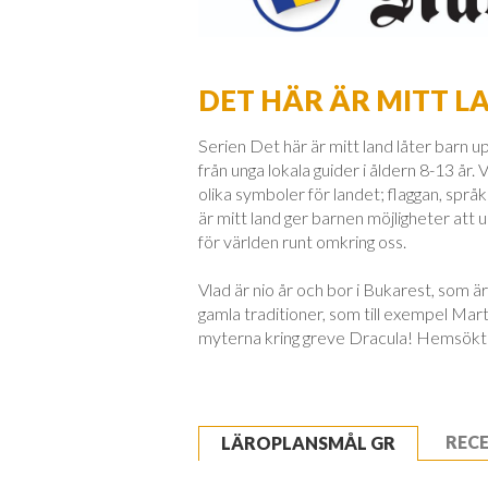
DET HÄR ÄR MITT L
Serien Det här är mitt land låter barn u
från unga lokala guider i åldern 8-13 år. 
olika symboler för landet; flaggan, språke
är mitt land ger barnen möjligheter at
för världen runt omkring oss.
Vlad är nio år och bor i Bukarest, som 
gamla traditioner, som till exempel Marti
myterna kring greve Dracula! Hemsökta 
REC
LÄROPLANSMÅL GR