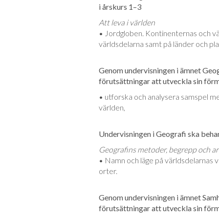
i årskurs 1–3
Att leva i världen
• Jordgloben. Kontinenternas och vä
världsdelarna samt på länder och pla
Genom undervisningen i ämnet Geog
förutsättningar att utveckla sin för
• utforska och analysera samspel mel
världen,
Undervisningen i Geografi ska behand
Geografins metoder, begrepp och ar
• Namn och läge på världsdelarnas vik
orter.
Genom undervisningen i ämnet Samh
förutsättningar att utveckla sin för