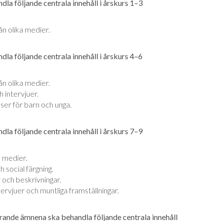
la följande centrala innehåll i årskurs 1–3
ån olika medier.
la följande centrala innehåll i årskurs 4–6
ån olika medier.
h intervjuer.
ser för barn och unga.
la följande centrala innehåll i årskurs 7–9
a medier.
 social färgning.
r och beskrivningar.
tervjuer och muntliga framställningar.
rande ämnena ska behandla följande centrala innehåll