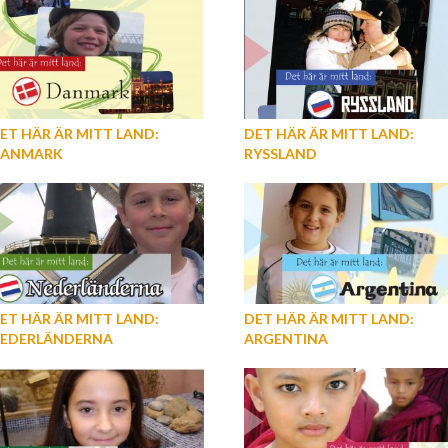
ET HÄR ÄR MITT LAND:
DET HÄR ÄR MITT LAND:
ANMARK
RYSSLAND
ET HÄR ÄR MITT LAND:
DET HÄR ÄR MITT LAND:
EDERLÄNDERNA
ARGENTINA