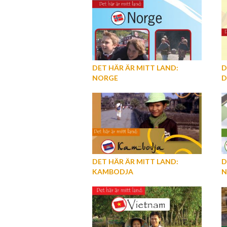
DET HÄR ÄR MITT LAND:
D
NORGE
D
DET HÄR ÄR MITT LAND:
D
KAMBODJA
N