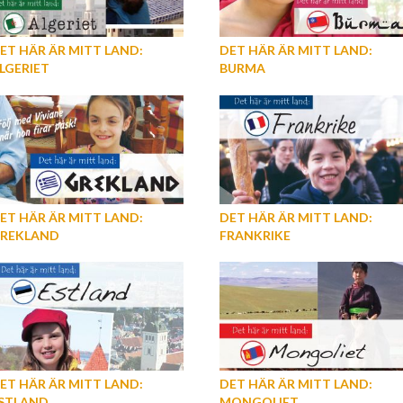
ET HÄR ÄR MITT LAND:
DET HÄR ÄR MITT LAND:
LGERIET
BURMA
ET HÄR ÄR MITT LAND:
DET HÄR ÄR MITT LAND:
REKLAND
FRANKRIKE
ET HÄR ÄR MITT LAND:
DET HÄR ÄR MITT LAND:
STLAND
MONGOLIET