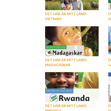
DET HÄR ÄR MITT LAND:
D
VIETNAM
A
DET HÄR ÄR MITT LAND:
D
MADAGASKAR
G
DET HÄR ÄR MITT LAND:
D
RWANDA
E