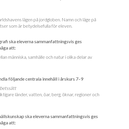
rldshavens lägen på jordgloben. Namn och läge på
tser som är betydelsefulla för eleven.
rafi ska eleverna sammanfattningsvis ges
måga att:
lan människa, samhälle och natur i olika delar av
la följande centrala innehåll i årskurs 7–9
betssätt
tigare länder, vatten, öar, berg, öknar, regioner och
ällskunskap ska eleverna sammanfattningsvis ges
måga att: