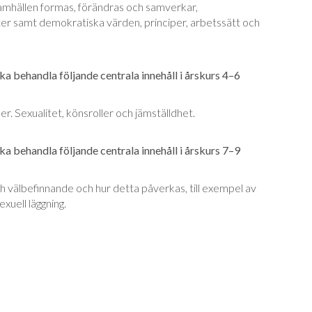
samhällen formas, förändras och samverkar,
ter samt demokratiska värden, principer, arbetssätt och
a behandla följande centrala innehåll i årskurs 4–6
r. Sexualitet, könsroller och jämställdhet.
a behandla följande centrala innehåll i årskurs 7–9
ch välbefinnande och hur detta påverkas, till exempel av
uell läggning.