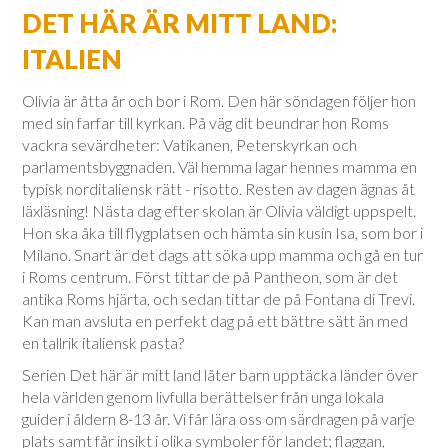
DET HÄR ÄR MITT LAND:
ITALIEN
Olivia är åtta år och bor i Rom. Den här söndagen följer hon
med sin farfar till kyrkan. På väg dit beundrar hon Roms
vackra sevärdheter: Vatikanen, Peterskyrkan och
parlamentsbyggnaden. Väl hemma lagar hennes mamma en
typisk norditaliensk rätt - risotto. Resten av dagen ägnas åt
läxläsning! Nästa dag efter skolan är Olivia väldigt uppspelt.
Hon ska åka till flygplatsen och hämta sin kusin Isa, som bor i
Milano. Snart är det dags att söka upp mamma och gå en tur
i Roms centrum. Först tittar de på Pantheon, som är det
antika Roms hjärta, och sedan tittar de på Fontana di Trevi.
Kan man avsluta en perfekt dag på ett bättre sätt än med
en tallrik italiensk pasta?
Serien Det här är mitt land låter barn upptäcka länder över
hela världen genom livfulla berättelser från unga lokala
guider i åldern 8-13 år. Vi får lära oss om särdragen på varje
plats samt får insikt i olika symboler för landet; flaggan,