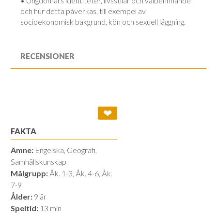
• Ungdomars identiteter, livsstilar och välbefinnande
och hur detta påverkas, till exempel av
socioekonomisk bakgrund, kön och sexuell läggning.
RECENSIONER
❤
FAKTA
Ämne:
Engelska, Geografi,
Samhällskunskap
Målgrupp:
Åk. 1-3, Åk. 4-6, Åk.
7-9
Ålder:
9 år
Speltid:
13 min