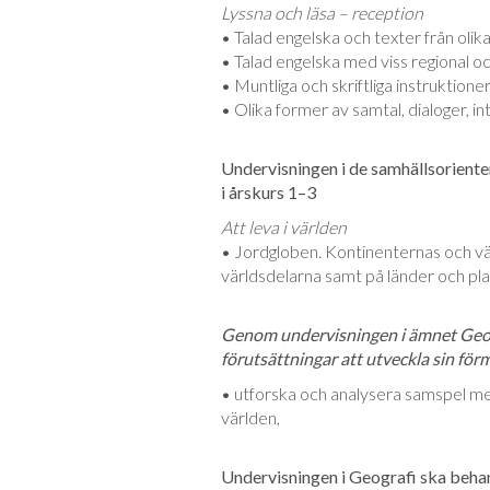
Lyssna och läsa – reception
• Talad engelska och texter från olik
• Talad engelska med viss regional och
• Muntliga och skriftliga instruktione
• Olika former av samtal, dialoger, in
Undervisningen i de samhällsoriente
i årskurs 1–3
Att leva i världen
• Jordgloben. Kontinenternas och vä
världsdelarna samt på länder och pla
Genom undervisningen i ämnet Geog
förutsättningar att utveckla sin för
• utforska och analysera samspel mel
världen,
Undervisningen i Geografi ska behand