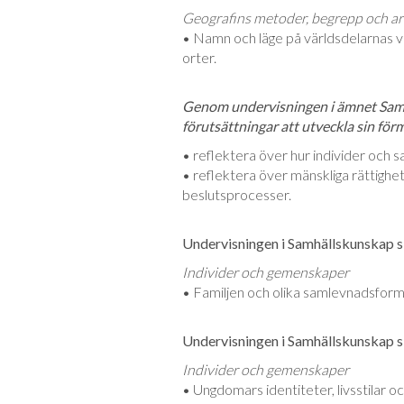
Geografins metoder, begrepp och ar
• Namn och läge på världsdelarnas vik
orter.
Genom undervisningen i ämnet Samh
förutsättningar att utveckla sin för
• reflektera över hur individer och 
• reflektera över mänskliga rättighe
beslutsprocesser.
Undervisningen i Samhällskunskap sk
Individer och gemenskaper
• Familjen och olika samlevnadsforme
Undervisningen i Samhällskunskap sk
Individer och gemenskaper
• Ungdomars identiteter, livsstilar o