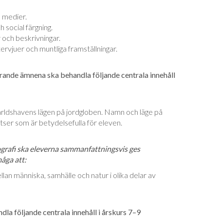
a medier.
 social färgning.
r och beskrivningar.
tervjuer och muntliga framställningar.
rande ämnena ska behandla följande centrala innehåll
rldshavens lägen på jordgloben. Namn och läge på
tser som är betydelsefulla för eleven.
rafi ska eleverna sammanfattningsvis ges
måga att:
lan människa, samhälle och natur i olika delar av
la följande centrala innehåll i årskurs 7–9