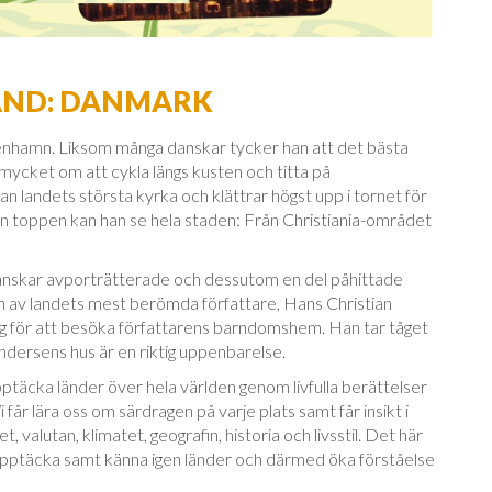
LAND: DANMARK
nhamn. Liksom många danskar tycker han att det bästa
mycket om att cykla längs kusten och titta på
n landets största kyrka och klättrar högst upp i tornet för
Från toppen kan han se hela staden: Från Christiania-området
anskar avporträtterade och dessutom en del påhittade
en av landets mest berömda författare, Hans Christian
sig för att besöka författarens barndomshem. Han tar tåget
Andersens hus är en riktig uppenbarelse.
pptäcka länder över hela världen genom livfulla berättelser
Vi får lära oss om särdragen på varje plats samt får insikt i
t, valutan, klimatet, geografin, historia och livsstil. Det här
t upptäcka samt känna igen länder och därmed öka förståelse