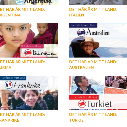
ET HÄR ÄR MITT LAND:
DET HÄR ÄR MITT LAND:
RGENTINA
ITALIEN
ET HÄR ÄR MITT LAND:
DET HÄR ÄR MITT LAND:
URMA
AUSTRALIEN
ET HÄR ÄR MITT LAND:
DET HÄR ÄR MITT LAND:
RANKRIKE
TURKIET