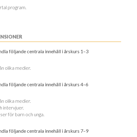
ertal program.
ENSIONER
la följande centrala innehåll i årskurs 1–3
ån olika medier.
la följande centrala innehåll i årskurs 4–6
ån olika medier.
h intervjuer.
ser för barn och unga.
la följande centrala innehåll i årskurs 7–9