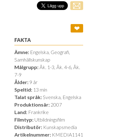
❤
FAKTA
Ämne:
Engelska, Geografi,
Samhällskunskap
Målgrupp:
Åk. 1-3, Åk. 4-6, Åk.
7-9
Ålder:
9 år
Speltid:
13 min
Talat språk:
Svenska, Engelska
Produktionsår:
2007
Land:
Frankrike
Filmtyp:
Utbildningsfilm
Distributör:
Kunskapsmedia
Artikelnummer:
KMEDIA1141