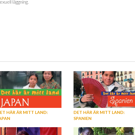
uell läggning.
ET HÄR ÄR MITT LAND:
DET HÄR ÄR MITT LAND:
APAN
SPANIEN