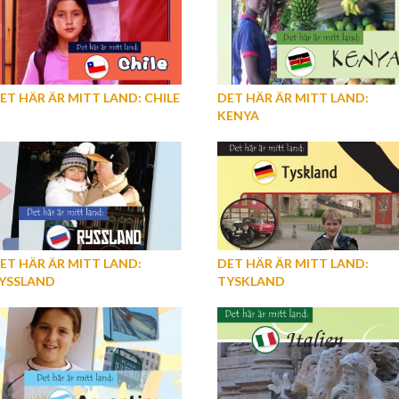
ET HÄR ÄR MITT LAND: CHILE
DET HÄR ÄR MITT LAND:
KENYA
ET HÄR ÄR MITT LAND:
DET HÄR ÄR MITT LAND:
YSSLAND
TYSKLAND