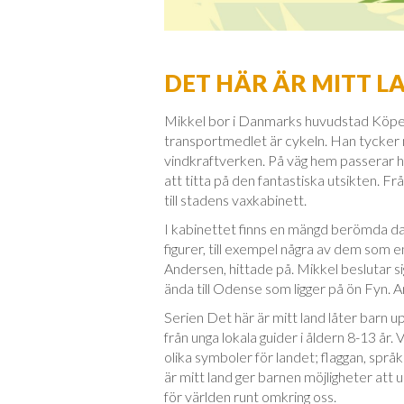
DET HÄR ÄR MITT 
Mikkel bor i Danmarks huvudstad Köpe
transportmedlet är cykeln. Han tycker 
vindkraftverken. På väg hem passerar ha
att titta på den fantastiska utsikten. 
till stadens vaxkabinett.
I kabinettet finns en mängd berömda d
figurer, till exempel några av dem som 
Andersen, hittade på. Mikkel beslutar 
ända till Odense som ligger på ön Fyn. 
Serien Det här är mitt land låter barn u
från unga lokala guider i åldern 8-13 år. 
olika symboler för landet; flaggan, språke
är mitt land ger barnen möjligheter at
för världen runt omkring oss.