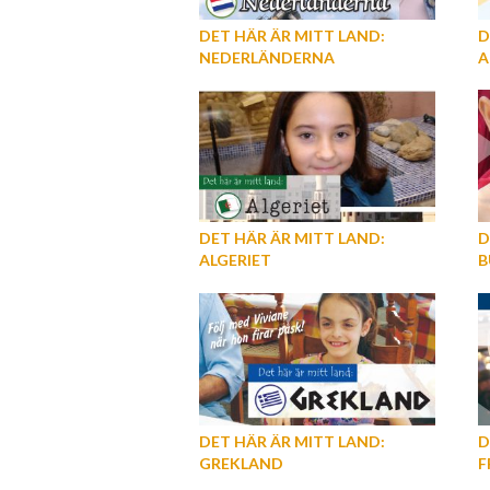
DET HÄR ÄR MITT LAND:
D
NEDERLÄNDERNA
A
DET HÄR ÄR MITT LAND:
D
ALGERIET
B
DET HÄR ÄR MITT LAND:
D
GREKLAND
F