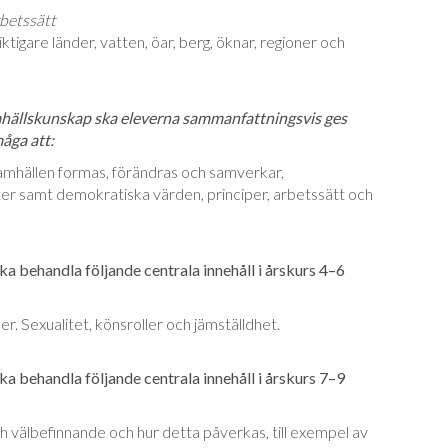
betssätt
tigare länder, vatten, öar, berg, öknar, regioner och
ällskunskap ska eleverna sammanfattningsvis ges
måga att:
samhällen formas, förändras och samverkar,
ter samt demokratiska värden, principer, arbetssätt och
a behandla följande centrala innehåll i årskurs 4–6
r. Sexualitet, könsroller och jämställdhet.
a behandla följande centrala innehåll i årskurs 7–9
ch välbefinnande och hur detta påverkas, till exempel av