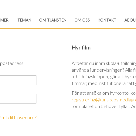
LMER
TEMAN
OM TJÄNSTEN
OM OSS
KONTAKT
ABOU
Hyr film
-postadress.
Arbetar du inom skola/utbildning 
använda i undervisningen? Alla 
utbildningsklippen) går att hyra
timmar, med institutionella rätt
För att ansöka om hyrkonto, k
registrering@kunskapsmediagr
formuläret du behöver fylla i. A
ömt ditt lösenord?