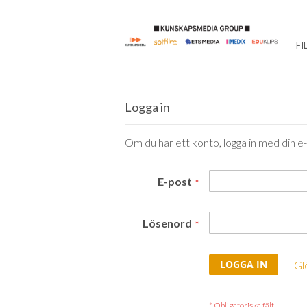
Skip
to
FI
Content
Logga in
Om du har ett konto, logga in med din e
E-post
Lösenord
LOGGA IN
Gl