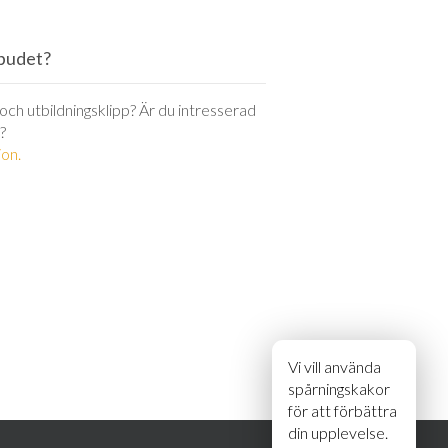
utbudet?
r och utbildningsklipp? Är du intresserad
?
on.
Vi vill använda
spårningskakor
för att förbättra
din upplevelse.