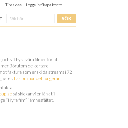
Tipsa oss
Logga in/Skapa konto
SÖK
T
och vill hyra våra filmer för att
filmer (förutom de kortare
 mot faktura som enskilda streams i 72
igheter.
Läs om hur det fungerar.
ontakta
oup.se
så skickar vi en länk till
nge ”Hyra film” i ämnesfältet.