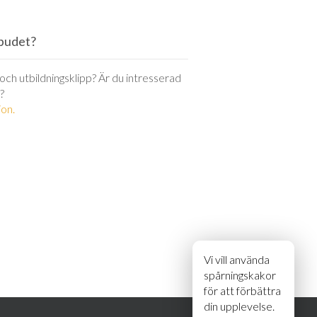
utbudet?
r och utbildningsklipp? Är du intresserad
?
on.
Vi vill använda
spårningskakor
för att förbättra
din upplevelse.