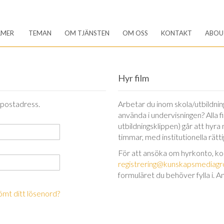
LMER
TEMAN
OM TJÄNSTEN
OM OSS
KONTAKT
ABOU
Hyr film
-postadress.
Arbetar du inom skola/utbildning 
använda i undervisningen? Alla 
utbildningsklippen) går att hyra
timmar, med institutionella rätt
För att ansöka om hyrkonto, k
registrering@kunskapsmediagr
formuläret du behöver fylla i. A
ömt ditt lösenord?