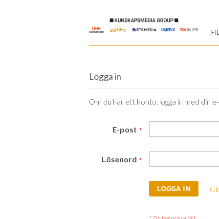
Skip
to
FI
Content
Logga in
Om du har ett konto, logga in med din e
E-post
Lösenord
LOGGA IN
Gl