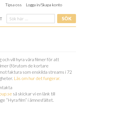
Tipsa oss
Logga in/Skapa konto
SÖK
T
och vill hyra våra filmer för att
filmer (förutom de kortare
 mot faktura som enskilda streams i 72
igheter.
Läs om hur det fungerar.
ontakta
oup.se
så skickar vi en länk till
nge ”Hyra film” i ämnesfältet.