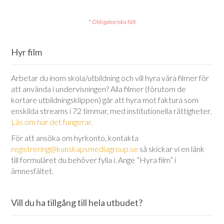
Hyr film
Arbetar du inom skola/utbildning och vill hyra våra filmer för
att använda i undervisningen? Alla filmer (förutom de
kortare utbildningsklippen) går att hyra mot faktura som
enskilda streams i 72 timmar, med institutionella rättigheter.
Läs om hur det fungerar.
För att ansöka om hyrkonto, kontakta
registrering@kunskapsmediagroup.se
så skickar vi en länk
till formuläret du behöver fylla i. Ange ”Hyra film” i
ämnesfältet.
Vill du ha tillgång till hela utbudet?