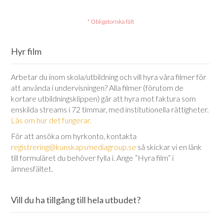
Hyr film
Arbetar du inom skola/utbildning och vill hyra våra filmer för
att använda i undervisningen? Alla filmer (förutom de
kortare utbildningsklippen) går att hyra mot faktura som
enskilda streams i 72 timmar, med institutionella rättigheter.
Läs om hur det fungerar.
För att ansöka om hyrkonto, kontakta
registrering@kunskapsmediagroup.se
så skickar vi en länk
till formuläret du behöver fylla i. Ange ”Hyra film” i
ämnesfältet.
Vill du ha tillgång till hela utbudet?