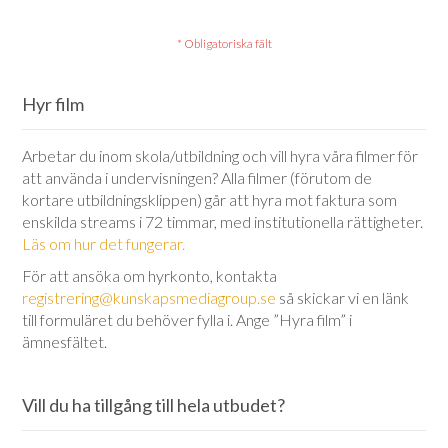
Hyr film
Arbetar du inom skola/utbildning och vill hyra våra filmer för
att använda i undervisningen? Alla filmer (förutom de
kortare utbildningsklippen) går att hyra mot faktura som
enskilda streams i 72 timmar, med institutionella rättigheter.
Läs om hur det fungerar.
För att ansöka om hyrkonto, kontakta
registrering@kunskapsmediagroup.se
så skickar vi en länk
till formuläret du behöver fylla i. Ange ”Hyra film” i
ämnesfältet.
Vill du ha tillgång till hela utbudet?