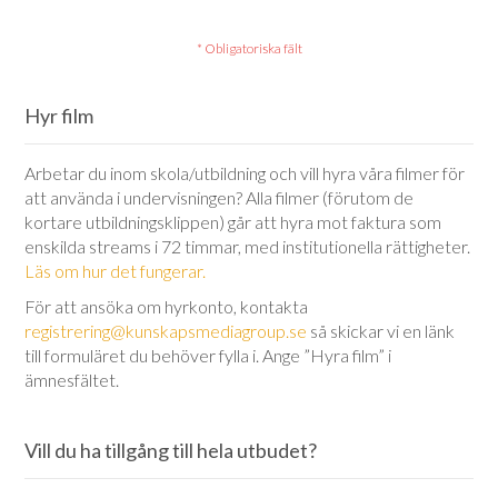
Hyr film
Arbetar du inom skola/utbildning och vill hyra våra filmer för
att använda i undervisningen? Alla filmer (förutom de
kortare utbildningsklippen) går att hyra mot faktura som
enskilda streams i 72 timmar, med institutionella rättigheter.
Läs om hur det fungerar.
För att ansöka om hyrkonto, kontakta
registrering@kunskapsmediagroup.se
så skickar vi en länk
till formuläret du behöver fylla i. Ange ”Hyra film” i
ämnesfältet.
Vill du ha tillgång till hela utbudet?