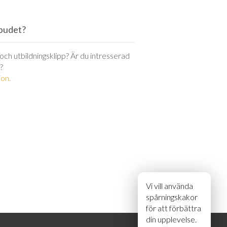
utbudet?
r och utbildningsklipp? Är du intresserad
?
on.
Vi vill använda
spårningskakor
för att förbättra
din upplevelse.