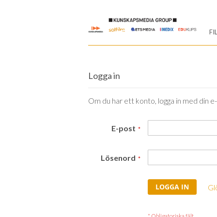
Skip
to
FI
Content
Logga in
Om du har ett konto, logga in med din e
E-post
Lösenord
LOGGA IN
Gl