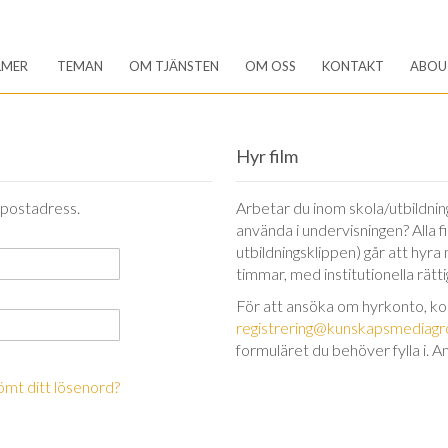
LMER
TEMAN
OM TJÄNSTEN
OM OSS
KONTAKT
ABOU
Hyr film
-postadress.
Arbetar du inom skola/utbildning 
använda i undervisningen? Alla 
utbildningsklippen) går att hyra
timmar, med institutionella rätt
För att ansöka om hyrkonto, k
registrering@kunskapsmediagr
formuläret du behöver fylla i. A
ömt ditt lösenord?