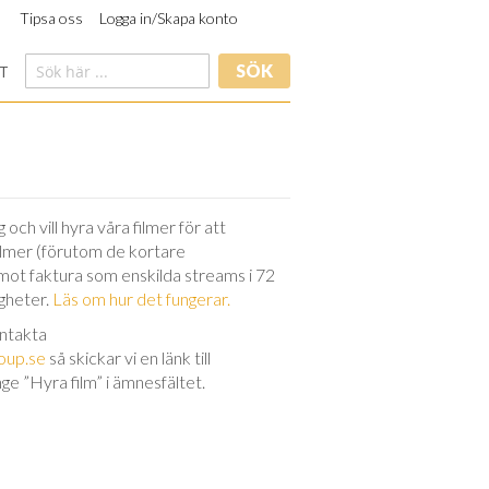
Tipsa oss
Logga in/Skapa konto
SÖK
T
och vill hyra våra filmer för att
filmer (förutom de kortare
 mot faktura som enskilda streams i 72
igheter.
Läs om hur det fungerar.
ontakta
oup.se
så skickar vi en länk till
nge ”Hyra film” i ämnesfältet.