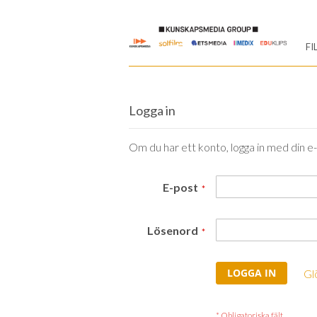
Skip
to
FI
Content
Logga in
Om du har ett konto, logga in med din e
E-post
Lösenord
LOGGA IN
Gl