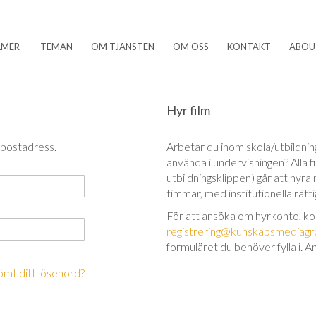
LMER
TEMAN
OM TJÄNSTEN
OM OSS
KONTAKT
ABOU
Hyr film
-postadress.
Arbetar du inom skola/utbildning 
använda i undervisningen? Alla 
utbildningsklippen) går att hyra
timmar, med institutionella rätt
För att ansöka om hyrkonto, k
registrering@kunskapsmediagr
formuläret du behöver fylla i. A
ömt ditt lösenord?