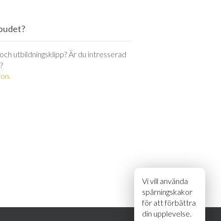
utbudet?
r och utbildningsklipp? Är du intresserad
?
on.
Vi vill använda
spårningskakor
för att förbättra
din upplevelse.